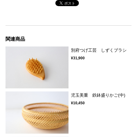
関連商品
別府つげ工芸 しずくブラシ
¥31,900
児玉美重 鉄鉢盛りかご(中)
¥10,450