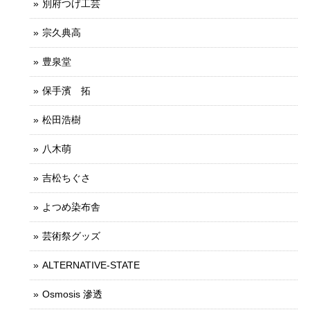
別府つげ工芸
宗久典高
豊泉堂
保手濱 拓
松田浩樹
八木萌
吉松ちぐさ
よつめ染布舎
芸術祭グッズ
ALTERNATIVE-STATE
Osmosis 滲透