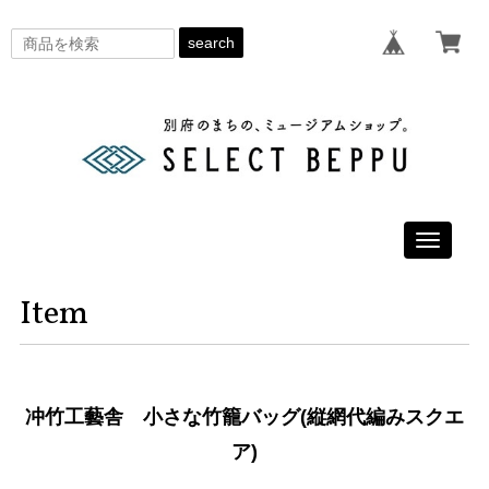
search
Toggle
navigati
Item
冲竹工藝舎 小さな竹籠バッグ(縦網代編みスクエ
ア)