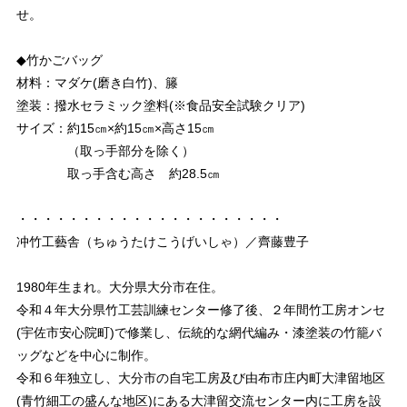
せ。
◆竹かごバッグ
材料：マダケ(磨き白竹)、籐
塗装：撥水セラミック塗料(※食品安全試験クリア)
サイズ：約15㎝×約15㎝×高さ15㎝
（取っ手部分を除く）
取っ手含む高さ 約28.5㎝
・・・・・・・・・・・・・・・・・・・・・
冲竹工藝舎（ちゅうたけこうげいしゃ）／齊藤豊子
1980年生まれ。大分県大分市在住。
令和４年大分県竹工芸訓練センター修了後、２年間竹工房オンセ
(宇佐市安心院町)で修業し、伝統的な網代編み・漆塗装の竹籠バ
ッグなどを中心に制作。
令和６年独立し、大分市の自宅工房及び由布市庄内町大津留地区
(青竹細工の盛んな地区)にある大津留交流センター内に工房を設