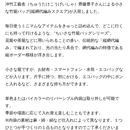
冲竹工藝舎（ちゅうたけこうげいしゃ）齊藤豊子さんによる小さ
な竹籠バッグ(縦網代編みスクエア)が入荷しました。
毎日使うミニマムなアイテムをきゅっと詰め込んで、どこに行く
にも持って行けるような、“ちいさな竹籠バッグシリーズ”。
花籠や茶籠などに用いられることの多い、伝統的な「縦網代編
み」で編まれており、光の当たり具合で、網代編みの特徴である
縦ボーダー模様が浮き出します。
小さな籠ですが、お財布・スマートフォン・水筒・エコバッグな
どが入ります。片手に持つ、肘にかける、エコバッグの中にポン
と入れるなど、さまざまな持ち方ができます。
単色またはバイカラーのリバーシブル内袋は取り外しが可能で
す。
季節や場面に応じて入れ替え楽しむこともできます。
※内袋の素材は麻・綿・絹など仕入れによって異なります。１つ
ひとつが手づくりの１点ものとなりますのでご了承くださいま