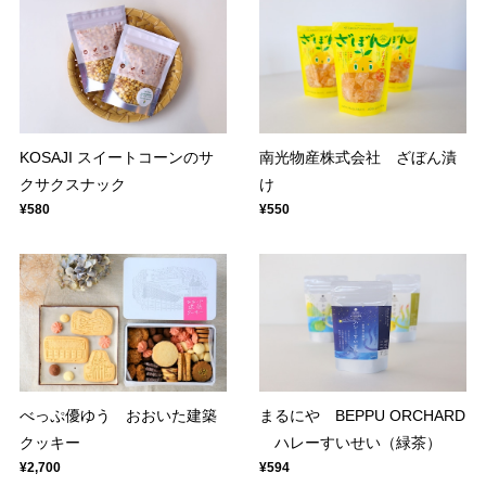
KOSAJI スイートコーンのサ
南光物産株式会社 ざぼん漬
クサクスナック
け
¥580
¥550
べっぷ優ゆう おおいた建築
まるにや BEPPU ORCHARD
クッキー
ハレーすいせい（緑茶）
¥2,700
¥594