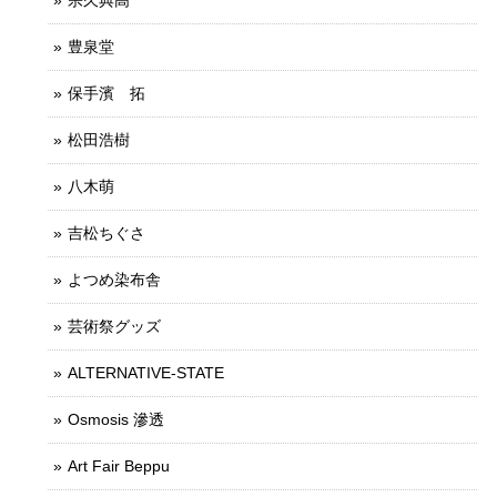
宗久典高
豊泉堂
保手濱 拓
松田浩樹
八木萌
吉松ちぐさ
よつめ染布舎
芸術祭グッズ
ALTERNATIVE-STATE
Osmosis 滲透
Art Fair Beppu