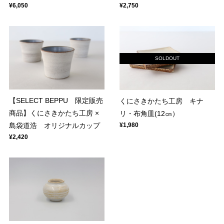
¥6,050
¥2,750
SOLDOUT
【SELECT BEPPU 限定販売
くにさきかたち工房 キナ
商品】くにさきかたち工房 ×
リ・布角皿(12㎝）
¥1,980
島袋道浩 オリジナルカップ
¥2,420