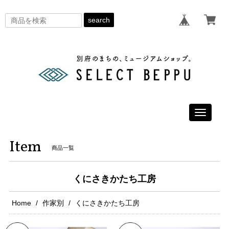
search
Toggle
navigati
Item
商品一覧
くにさきかたち工房
Home
作家別
くにさきかたち工房