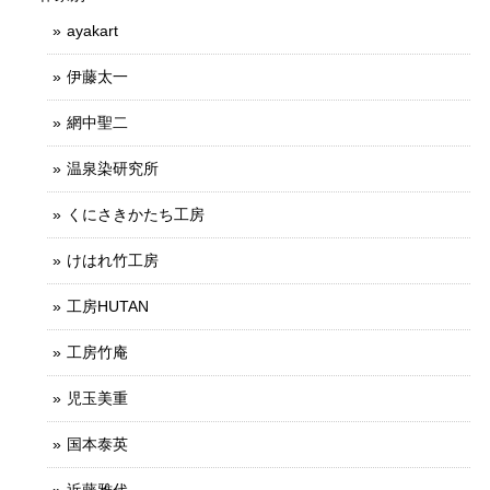
ayakart
伊藤太一
網中聖二
温泉染研究所
くにさきかたち工房
けはれ竹工房
工房HUTAN
工房竹庵
児玉美重
国本泰英