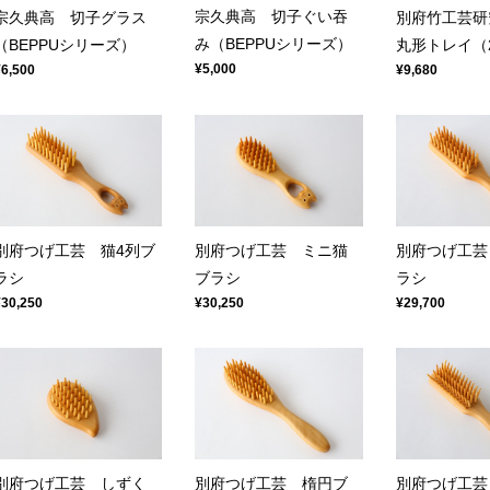
宗久典高 切子ぐい吞
宗久典高 切子グラス
別府竹工芸研
み（BEPPUシリーズ）
（BEPPUシリーズ）
丸形トレイ（
¥5,000
¥6,500
¥9,680
別府つげ工芸 猫4列ブ
別府つげ工芸 ミニ猫
別府つげ工芸
ラシ
ブラシ
ラシ
¥30,250
¥30,250
¥29,700
別府つげ工芸 しずく
別府つげ工芸 楕円ブ
別府つげ工芸