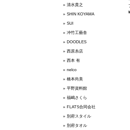
清水貴之
SHIN KOYAMA
SUI
冲竹工藝舎
DOODLES
西原糸店
西本 有
nelco
橋本尚美
平野資料館
福嶋さくら
FLATS合同会社
別府スタイル
別府タオル