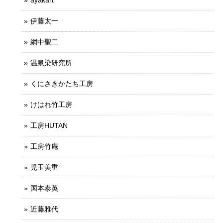
ayakart
伊藤太一
網中聖二
温泉染研究所
くにさきかたち工房
けはれ竹工房
工房HUTAN
工房竹庵
児玉美重
国本泰英
近藤雅代