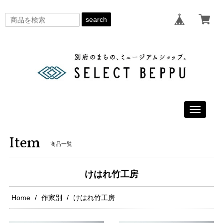
search
Toggle
navigati
Item
商品一覧
けはれ竹工房
Home
作家別
けはれ竹工房