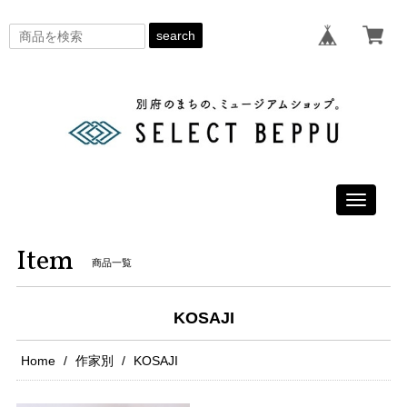
search
Toggle
navigati
Item
商品一覧
KOSAJI
Home
作家別
KOSAJI