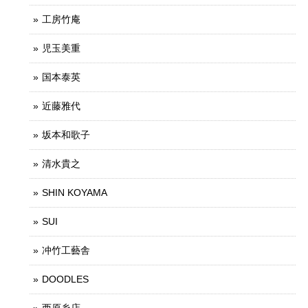
工房竹庵
児玉美重
国本泰英
近藤雅代
坂本和歌子
清水貴之
SHIN KOYAMA
SUI
冲竹工藝舎
DOODLES
西原糸店