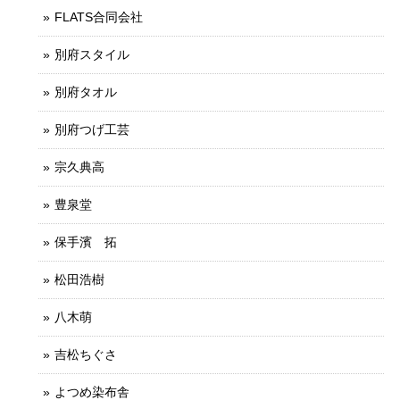
FLATS合同会社
別府スタイル
別府タオル
別府つげ工芸
宗久典高
豊泉堂
保手濱 拓
松田浩樹
八木萌
吉松ちぐさ
よつめ染布舎