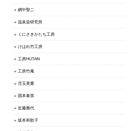
網中聖二
温泉染研究所
くにさきかたち工房
けはれ竹工房
工房HUTAN
工房竹庵
児玉美重
国本泰英
近藤雅代
坂本和歌子