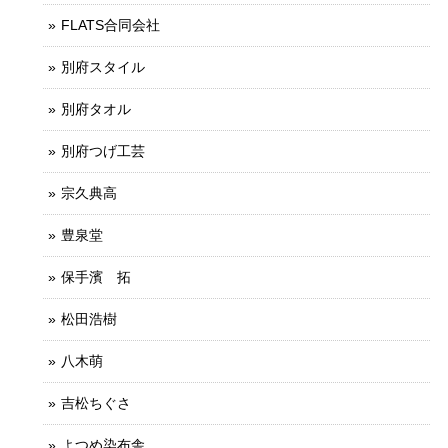
FLATS合同会社
別府スタイル
別府タオル
別府つげ工芸
宗久典高
豊泉堂
保手濱 拓
松田浩樹
八木萌
吉松ちぐさ
よつめ染布舎