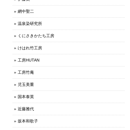
網中聖二
温泉染研究所
くにさきかたち工房
けはれ竹工房
工房HUTAN
工房竹庵
児玉美重
国本泰英
近藤雅代
坂本和歌子