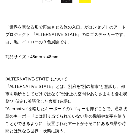
「世界を異なる形で再生させる旅の入口」がコンセプトのアート
プロジェクト 『ALTERNATIVE-STATE』のロゴステッカーです。
白、黒、イエローの３色展開です。
商品サイズ：48mm x 48mm
[ALTERNATIVE-STATE] について
『ALTERNATIVE-STATE』とは、別府を“別の都市”と意訳し、都
市を場所としてだけではなく“想像上の空間やありさまをも含む状
態”と仮定し英語化した言葉 (造語)。
“Alternative”を略したキーボードの“alt”キーを押すことで、通常状
態のキーボードには割り当てられていない別の機能や文字を使う
ことができるように、設置されたアートが今そこにある風景や時
間とは異なる世界・状態に誘う。