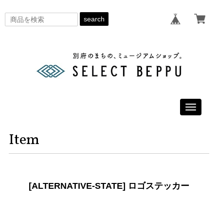
search
Toggle
navigati
Item
[ALTERNATIVE-STATE] ロゴステッカー