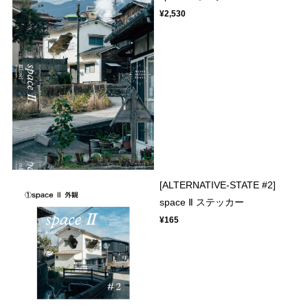
¥2,530
[ALTERNATIVE-STATE #2]
space Ⅱ ステッカー
¥165