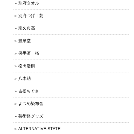
別府タオル
別府つげ工芸
宗久典高
豊泉堂
保手濱 拓
松田浩樹
八木萌
吉松ちぐさ
よつめ染布舎
芸術祭グッズ
ALTERNATIVE-STATE