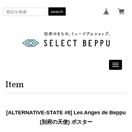
search
Toggle
navigati
Item
[ALTERNATIVE-STATE #8] Les Anges de Beppu
(別府の天使) ポスター