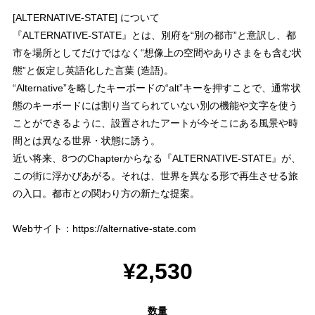
[ALTERNATIVE-STATE] について
『ALTERNATIVE-STATE』とは、別府を“別の都市”と意訳し、都
市を場所としてだけではなく“想像上の空間やありさまをも含む状
態”と仮定し英語化した言葉 (造語)。
“Alternative”を略したキーボードの“alt”キーを押すことで、通常状
態のキーボードには割り当てられていない別の機能や文字を使う
ことができるように、設置されたアートが今そこにある風景や時
間とは異なる世界・状態に誘う。
近い将来、8つのChapterからなる『ALTERNATIVE-STATE』が、
この街に浮かびあがる。それは、世界を異なる形で再生させる旅
の入口。都市との関わり方の新たな提案。
Webサイト：
https://alternative-state.com
¥2,530
数量