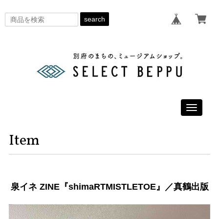
search
Toggle
navigati
Item
泉イネ ZINE『shimaRTMISTLETOE』／真鶴出版