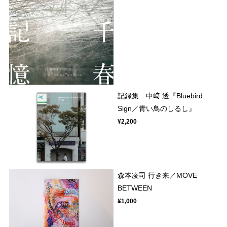
記録集 中﨑 透『Bluebird
Sign／青い鳥のしるし』
¥2,200
森本凌司 行き来／MOVE
BETWEEN
¥1,000