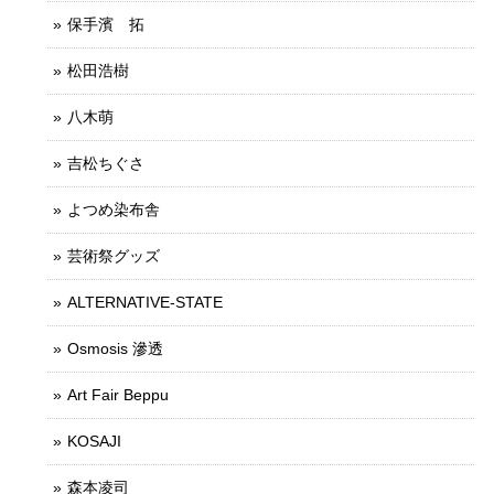
保手濱 拓
松田浩樹
八木萌
吉松ちぐさ
よつめ染布舎
芸術祭グッズ
ALTERNATIVE-STATE
Osmosis 滲透
Art Fair Beppu
KOSAJI
森本凌司