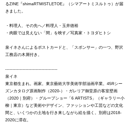
るZINE『shimaRTMISTLETOE』（シマアートミスルトゥ）が届
きました。
・料理人、その先へ／料理人・玉井徳裕
・肉眼では見えない「間」を映す／写真家・トヨダヒトシ
泉イネさんによるポストカードと、「スポンサー」の一つ、野沢
工務店の木屑付き。
------------------------------------
泉イネ
東京都生まれ。画家。東京藝術大学美術学部油画卒業。45Rシー
ズンカタログ原画制作（2020-）・ガレリア御堂原の客室壁画
（2020｜別府）・グループショー「6 ARTISTS」（ギャラリー小
柳｜東京）など美術やデザイン、ファッションや工芸などの文化
間と、いくつかの土地を行き来しながら絵を描く。別府は2018-
2020に滞在。