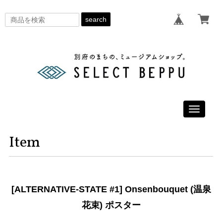
search
Toggle
navigati
Item
[ALTERNATIVE-STATE #1] Onsenbouquet (温泉
花束) ポスター