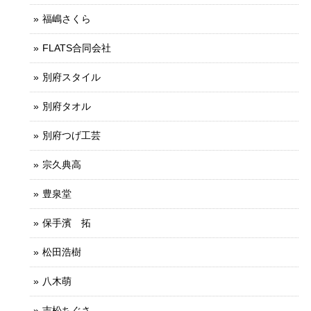
福嶋さくら
FLATS合同会社
別府スタイル
別府タオル
別府つげ工芸
宗久典高
豊泉堂
保手濱 拓
松田浩樹
八木萌
吉松ちぐさ