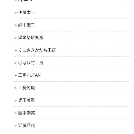
伊藤太一
網中聖二
温泉染研究所
くにさきかたち工房
けはれ竹工房
工房HUTAN
工房竹庵
児玉美重
国本泰英
近藤雅代