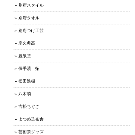
別府スタイル
別府タオル
別府つげ工芸
宗久典高
豊泉堂
保手濱 拓
松田浩樹
八木萌
吉松ちぐさ
よつめ染布舎
芸術祭グッズ