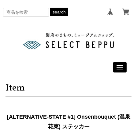
search
Toggle
navigati
Item
[ALTERNATIVE-STATE #1] Onsenbouquet (温泉
花束) ステッカー