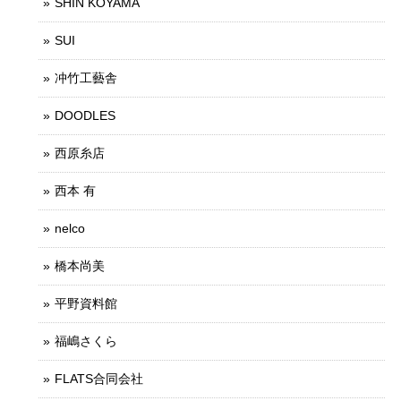
SHIN KOYAMA
SUI
冲竹工藝舎
DOODLES
西原糸店
西本 有
nelco
橋本尚美
平野資料館
福嶋さくら
FLATS合同会社