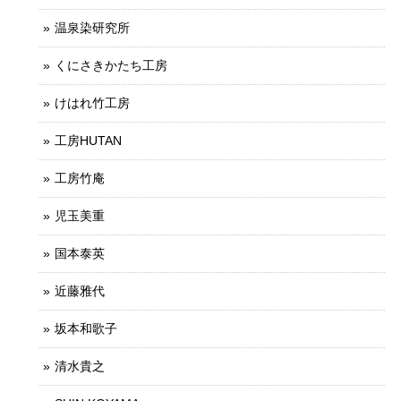
温泉染研究所
くにさきかたち工房
けはれ竹工房
工房HUTAN
工房竹庵
児玉美重
国本泰英
近藤雅代
坂本和歌子
清水貴之