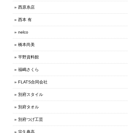
西原糸店
西本 有
nelco
橋本尚美
平野資料館
福嶋さくら
FLATS合同会社
別府スタイル
別府タオル
別府つげ工芸
宗久典高