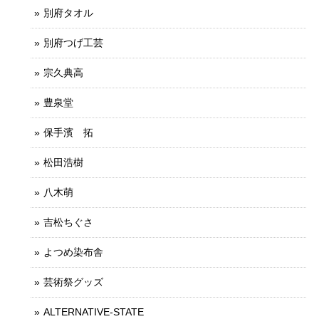
別府タオル
別府つげ工芸
宗久典高
豊泉堂
保手濱 拓
松田浩樹
八木萌
吉松ちぐさ
よつめ染布舎
芸術祭グッズ
ALTERNATIVE-STATE