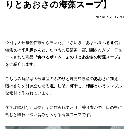
りとあおさの海藻スープ】
2021/07/25 17:40
今回は大分県佐伯市から届いた、『さいき・あまべ食べる通信』
編集長の
平川摂
さんと、たべもの建築家
宮川園
さんがプロデュ
ースされた商品
『食べるポエム ふのりとあおさの海藻スープ』
をご紹介します。
こちらの商品は大分県産の
ふのり
と鹿児島県産の
あおさ
に加え、
磯の香りを引き立たせる
塩、しそ、梅干し、梅酢
というシンプル
な素材で作られています。
化学調味料などは使わずに作られており、香り豊かで、口の中に
含むと味わい深い旨みが広がる海藻スープです。