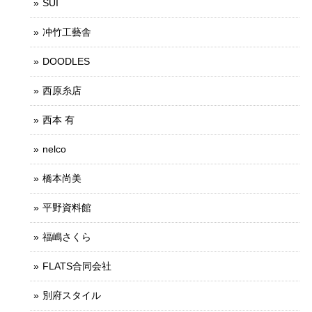
SUI
冲竹工藝舎
DOODLES
西原糸店
西本 有
nelco
橋本尚美
平野資料館
福嶋さくら
FLATS合同会社
別府スタイル