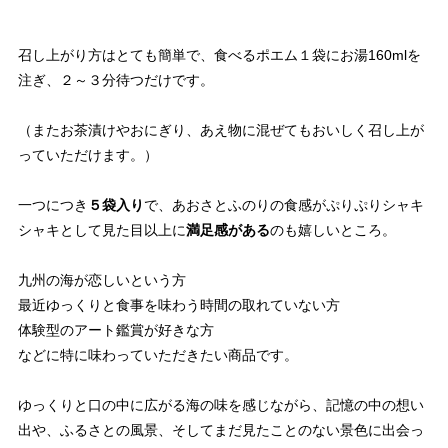
召し上がり方はとても簡単で、食べるポエム１袋にお湯160mlを
注ぎ、２～３分待つだけです。
（またお茶漬けやおにぎり、あえ物に混ぜてもおいしく召し上が
っていただけます。）
一つにつき
５袋入り
で、あおさとふのりの食感がぷりぷりシャキ
シャキとして見た目以上に
満足感がある
のも嬉しいところ。
九州の海が恋しいという方
最近ゆっくりと食事を味わう時間の取れていない方
体験型のアート鑑賞が好きな方
などに特に味わっていただきたい商品です。
ゆっくりと口の中に広がる海の味を感じながら、記憶の中の想い
出や、ふるさとの風景、そしてまだ見たことのない景色に出会っ