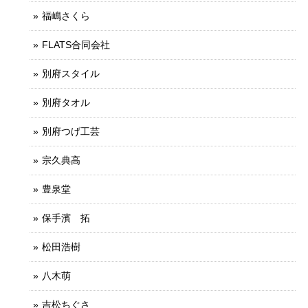
福嶋さくら
FLATS合同会社
別府スタイル
別府タオル
別府つげ工芸
宗久典高
豊泉堂
保手濱 拓
松田浩樹
八木萌
吉松ちぐさ