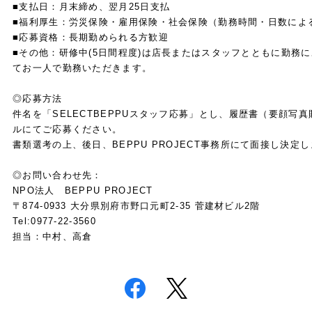
■支払日：月末締め、翌月25日支払
■福利厚生：労災保険・雇用保険・社会保険（勤務時間・日数によ
■応募資格：長期勤められる方歓迎
■その他：研修中(5日間程度)は店長またはスタッフとともに勤務
てお一人で勤務いただきます。
◎応募方法
件名を「SELECTBEPPUスタッフ応募」とし、履歴書（要顔写
ルにてご応募ください。
書類選考の上、後日、BEPPU PROJECT事務所にて面接し決定
◎お問い合わせ先：
NPO
法人
BEPPU PROJECT
〒
874-0933
大分県別府市野口元町
2-35
菅建材ビル
2
階
Tel:0977-22-3560
担当：中村、高倉