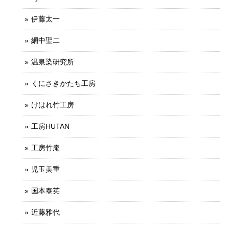
伊藤太一
網中聖二
温泉染研究所
くにさきかたち工房
けはれ竹工房
工房HUTAN
工房竹庵
児玉美重
国本泰英
近藤雅代