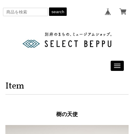
search
Toggle
navigati
Item
樹の天使