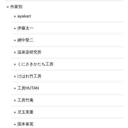
作家別
ayakart
伊藤太一
網中聖二
温泉染研究所
くにさきかたち工房
けはれ竹工房
工房HUTAN
工房竹庵
児玉美重
国本泰英