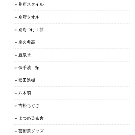
別府スタイル
別府タオル
別府つげ工芸
宗久典高
豊泉堂
保手濱 拓
松田浩樹
八木萌
吉松ちぐさ
よつめ染布舎
芸術祭グッズ