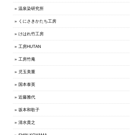
温泉染研究所
くにさきかたち工房
けはれ竹工房
工房HUTAN
工房竹庵
児玉美重
国本泰英
近藤雅代
坂本和歌子
清水貴之