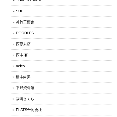
SHIN KOYAMA
SUI
冲竹工藝舎
DOODLES
西原糸店
西本 有
nelco
橋本尚美
平野資料館
福嶋さくら
FLATS合同会社