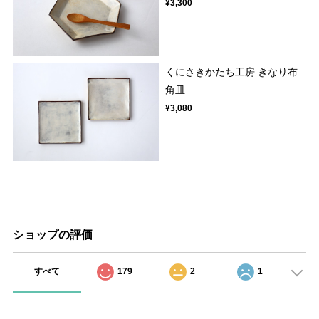
¥3,300
くにさきかたち工房 きなり布
角皿
¥3,080
ショップの評価
すべて
179
2
1