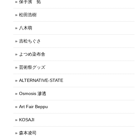
保手濱 拓
松田浩樹
八木萌
吉松ちぐさ
よつめ染布舎
芸術祭グッズ
ALTERNATIVE-STATE
Osmosis 滲透
Art Fair Beppu
KOSAJI
森本凌司