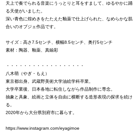
天上で奏でられる音楽にうっとりと耳をすまして、ゆるやかに踊
る天使がいました。
深い青色に煌めきをたたえた釉薬で仕上げられた、なめらかな肌
合いのオブジェ作品です。
サイズ：高さ7.5センチ、横幅8.5センチ、奥行5センチ
素材：陶器、釉薬、真鍮彩
・・・・・・・・・・・・・・・・・・
八木萌（やぎ・もえ）
東京都出身。武蔵野美術大学油絵学科卒業。
大学卒業後、日本各地に転住しながら作品制作に専念。
抽象と具象、絵画と立体を自由に横断する造形表現の探求を続け
る。
2020年から大分県別府市に暮らす。
https://www.instagram.com/eyagimoe